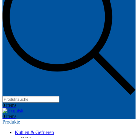
Products
search
0
items
0
items
Produkte
Kühlen & Gefrieren