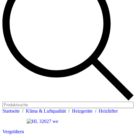
Products
search
Startseite
/
Klima & Luftqualität
/
Heizgeräte
/
Heizlüfter
Vergrößern