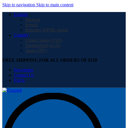
Skip to navigation
Skip to main content
English
Deutsch
French
Requires WPML plugin
Country
United States (USD)
Deutschland (EUR)
Japan (JPY)
FREE SHIPPING FOR ALL ORDERS OF $150
Newsletter
Contact Us
FAQs