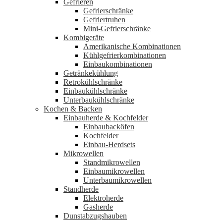
Gefrieren
Gefrierschränke
Gefriertruhen
Mini-Gefrierschränke
Kombigeräte
Amerikanische Kombinationen
Kühlgefrierkombinationen
Einbaukombinationen
Getränkekühlung
Retrokühlschränke
Einbaukühlschränke
Unterbaukühlschränke
Kochen & Backen
Einbauherde & Kochfelder
Einbaubacköfen
Kochfelder
Einbau-Herdsets
Mikrowellen
Standmikrowellen
Einbaumikrowellen
Unterbaumikrowellen
Standherde
Elektroherde
Gasherde
Dunstabzugshauben