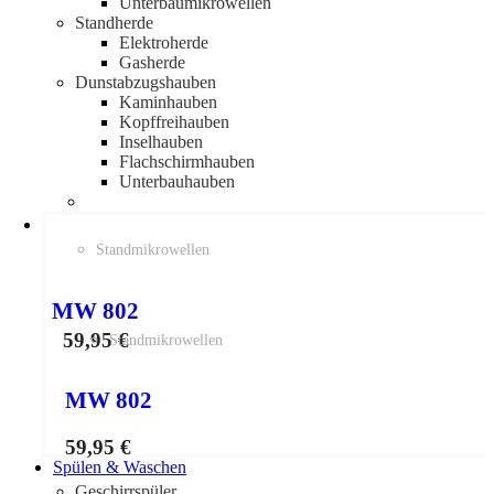
Unterbaumikrowellen
Standherde
Elektroherde
Gasherde
Dunstabzugshauben
Kaminhauben
Kopffreihauben
Inselhauben
Flachschirmhauben
Unterbauhauben
Standmikrowellen
MW 802
59,95
€
Standmikrowellen
MW 802
59,95
€
Spülen & Waschen
Geschirrspüler