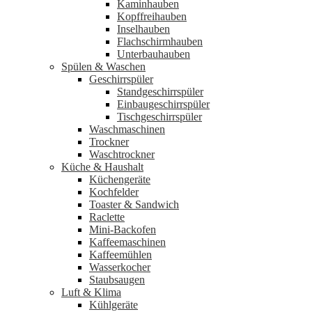
Kaminhauben
Kopffreihauben
Inselhauben
Flachschirmhauben
Unterbauhauben
Spülen & Waschen
Geschirrspüler
Standgeschirrspüler
Einbaugeschirrspüler
Tischgeschirrspüler
Waschmaschinen
Trockner
Waschtrockner
Küche & Haushalt
Küchengeräte
Kochfelder
Toaster & Sandwich
Raclette
Mini-Backofen
Kaffeemaschinen
Kaffeemühlen
Wasserkocher
Staubsaugen
Luft & Klima
Kühlgeräte